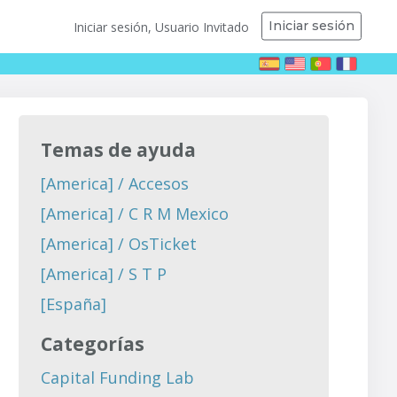
Iniciar sesión
Iniciar sesión, Usuario Invitado
Temas de ayuda
[America] / Accesos
[America] / C R M Mexico
[America] / OsTicket
[America] / S T P
[España]
Categorías
Capital Funding Lab